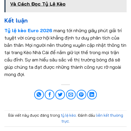
Và Cách Đọc Tỷ Lệ Kèo
Kết luận
Tỷ lệ kèo Euro 2026
mang tới những giây phút giải trí
tuyệt vời cùng cơ hội khẳng định tư duy phân tích của
bản thân. Mọi người nên thường xuyên cập nhật thông tin
tại trang Kèo Nhà Cái để nắm giữ lợi thế trong mọi trận
cầu đỉnh. Sự am hiểu sâu sắc về thị trường bóng đá sẽ
giúp chúng ta đạt được những thành công rực rỡ ngoài
mong đợi.
Bài viết này được đăng trong
tỷ lệ kèo
. Đánh dấu
liên kết thường
trực
.