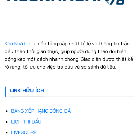
Cao
Thủ
Kèo Nhà Cái
là nền tảng cập nhật tỷ lệ và thông tin trận
đấu theo thời gian thực, giúp người dùng theo dõi biến
động kèo một cách nhanh chóng. Giao diện được thiết kế
rõ ràng, tối ưu cho việc tra cứu và so sánh dữ liệu.
LINK HỮU ÍCH
BẢNG XẾP HẠNG BÓNG ĐÁ
LỊCH THI ĐẤU
LIVESCORE