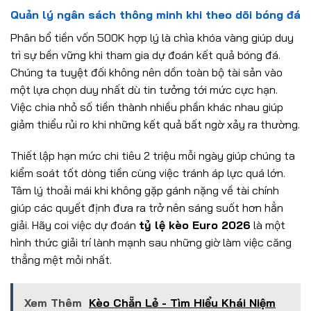
Quản lý ngân sách thông minh khi theo dõi bóng đá
Phân bổ tiền vốn 500K hợp lý là chìa khóa vàng giúp duy
trì sự bền vững khi tham gia dự đoán kết quả bóng đá.
Chúng ta tuyệt đối không nên dồn toàn bộ tài sản vào
một lựa chọn duy nhất dù tin tưởng tới mức cực hạn.
Việc chia nhỏ số tiền thành nhiều phần khác nhau giúp
giảm thiểu rủi ro khi những kết quả bất ngờ xảy ra thường.
Thiết lập hạn mức chi tiêu 2 triệu mỗi ngày giúp chúng ta
kiểm soát tốt dòng tiền cùng việc tránh áp lực quá lớn.
Tâm lý thoải mái khi không gặp gánh nặng về tài chính
giúp các quyết định đưa ra trở nên sáng suốt hơn hẳn
giải. Hãy coi việc dự đoán
tỷ lệ kèo Euro 2026
là một
hình thức giải trí lành mạnh sau những giờ làm việc căng
thẳng mệt mỏi nhất.
Xem Thêm
Kèo Chẵn Lẻ - Tìm Hiểu Khái Niệm