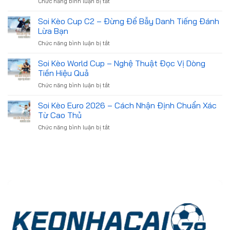
Chức năng bình luận bị tắt
ở
Việt
Soi
Nam
Kèo
Soi Kèo Cup C2 – Đừng Để Bẫy Danh Tiếng Đánh
vs
AFF
Singapore
Lừa Bạn
Cup
20h00
Chức năng bình luận bị tắt
ở
–
31/07/2026
Soi
Các
Kèo
Soi Kèo World Cup – Nghệ Thuật Đọc Vị Dòng
Tọa
Cup
Độ
Tiền Hiệu Quả
C2
Vàng
Chức năng bình luận bị tắt
ở
–
Để
Soi
Đừng
Săn
Kèo
Soi Kèo Euro 2026 – Cách Nhận Định Chuẩn Xác
Để
Kèo
World
Bẫy
Từ Cao Thủ
Thực
Cup
Danh
Chiến
Chức năng bình luận bị tắt
ở
–
Tiếng
Soi
Nghệ
Đánh
Kèo
Thuật
Lừa
Euro
Đọc
Bạn
2026
Vị
–
Dòng
Cách
Tiền
Nhận
Hiệu
Định
Quả
Chuẩn
Xác
Từ