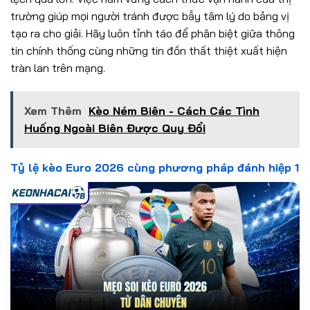
trường giúp mọi người tránh được bẫy tâm lý do bảng vị
tạo ra cho giải. Hãy luôn tỉnh táo để phân biệt giữa thông
tin chính thống cùng những tin đồn thất thiệt xuất hiện
tràn lan trên mạng.
Xem Thêm
Kèo Ném Biên - Cách Các Tình
Huống Ngoài Biên Được Quy Đổi
Tỷ lệ kèo Euro 2026 cùng phương pháp đánh hiệp 1