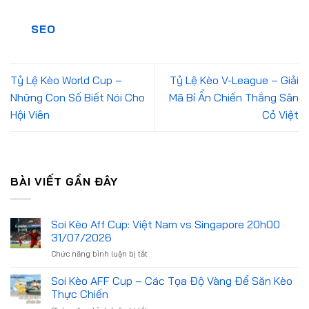
SEO
Tỷ Lệ Kèo World Cup –
Tỷ Lệ Kèo V-League – Giải
Những Con Số Biết Nói Cho
Mã Bí Ẩn Chiến Thắng Sân
Hội Viên
Cỏ Việt
BÀI VIẾT GẦN ĐÂY
Soi Kèo Aff Cup: Việt Nam vs Singapore 20h00
31/07/2026
Chức năng bình luận bị tắt
ở
Soi
Kèo
Soi Kèo AFF Cup – Các Tọa Độ Vàng Để Săn Kèo
Aff
Thực Chiến
Cup: