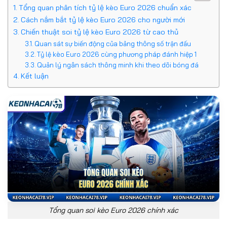
Tổng quan phân tích tỷ lệ kèo Euro 2026 chuẩn xác
Cách nắm bắt tỷ lệ kèo Euro 2026 cho người mới
Chiến thuật soi tỷ lệ kèo Euro 2026 từ cao thủ
Quan sát sự biến động của bảng thông số trận đấu
Tỷ lệ kèo Euro 2026 cùng phương pháp đánh hiệp 1
Quản lý ngân sách thông minh khi theo dõi bóng đá
Kết luận
Tổng quan soi kèo Euro 2026 chính xác