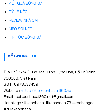
KẾT QUẢ BÓNG ĐÁ
TỶ LỆ KÈO
REVIEW NHÀ CÁI
MẸO SOI KÈO
TIN TỨC BÓNG ĐÁ
VỀ CHÚNG TÔI
Địa Chỉ : 57A Đ. Gò Xoài, Bình Hưng Hòa, Hồ Chí Minh
700000, Việt Nam
SĐT : 0978587459
Website :
https://soikeonhacai360.net
Email :
soikeonhacai360.net@gmail.com
Hashtags : #keonhacai #keonhacai78 #keobongda
#tylekeonhacai