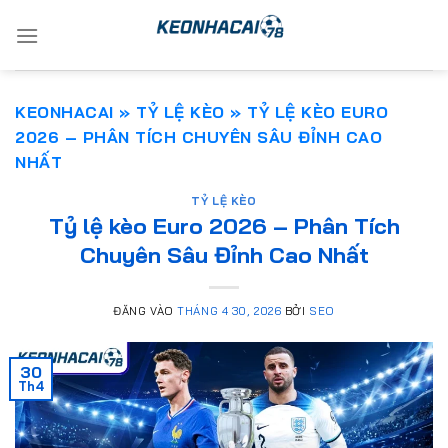
Bỏ
qua
nội
dung
KEONHACAI
»
TỶ LỆ KÈO
»
TỶ LỆ KÈO EURO
2026 – PHÂN TÍCH CHUYÊN SÂU ĐỈNH CAO
NHẤT
TỶ LỆ KÈO
Tỷ lệ kèo Euro 2026 – Phân Tích
Chuyên Sâu Đỉnh Cao Nhất
ĐĂNG VÀO
THÁNG 4 30, 2026
BỞI
SEO
30
Th4