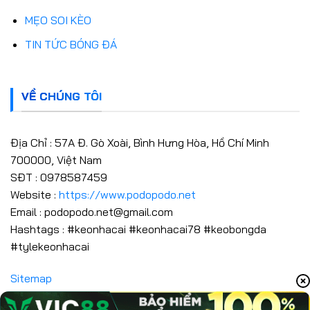
MẸO SOI KÈO
TIN TỨC BÓNG ĐÁ
VỀ CHÚNG TÔI
Địa Chỉ : 57A Đ. Gò Xoài, Bình Hưng Hòa, Hồ Chí Minh
700000, Việt Nam
SĐT : 0978587459
Website :
https://www.podopodo.net
Email :
podopodo.net@gmail.com
Hashtags : #keonhacai #keonhacai78 #keobongda
#tylekeonhacai
Sitemap