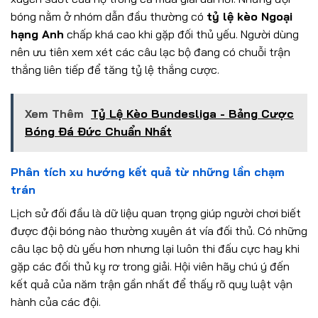
bóng nằm ở nhóm dẫn đầu thường có
tỷ lệ kèo Ngoại
hạng Anh
chấp khá cao khi gặp đối thủ yếu. Người dùng
nên ưu tiên xem xét các câu lạc bộ đang có chuỗi trận
thắng liên tiếp để tăng tỷ lệ thắng cược.
Xem Thêm
Tỷ Lệ Kèo Bundesliga - Bảng Cược
Bóng Đá Đức Chuẩn Nhất
Phân tích xu hướng kết quả từ những lần chạm
trán
Lịch sử đối đầu là dữ liệu quan trọng giúp người chơi biết
được đội bóng nào thường xuyên át vía đối thủ. Có những
câu lạc bộ dù yếu hơn nhưng lại luôn thi đấu cực hay khi
gặp các đối thủ kỵ rơ trong giải. Hội viên hãy chú ý đến
kết quả của năm trận gần nhất để thấy rõ quy luật vận
hành của các đội.