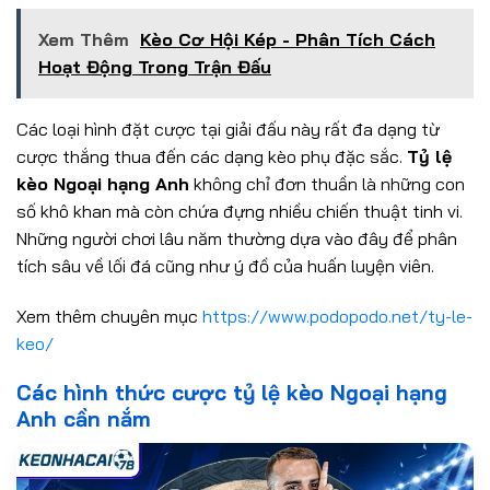
Xem Thêm
Kèo Cơ Hội Kép - Phân Tích Cách
Hoạt Động Trong Trận Đấu
Các loại hình đặt cược tại giải đấu này rất đa dạng từ
cược thắng thua đến các dạng kèo phụ đặc sắc.
Tỷ lệ
kèo Ngoại hạng Anh
không chỉ đơn thuần là những con
số khô khan mà còn chứa đựng nhiều chiến thuật tinh vi.
Những người chơi lâu năm thường dựa vào đây để phân
tích sâu về lối đá cũng như ý đồ của huấn luyện viên.
Xem thêm chuyên mục
https://www.podopodo.net/ty-le-
keo/
Các hình thức cược tỷ lệ kèo Ngoại hạng
Anh cần nắm