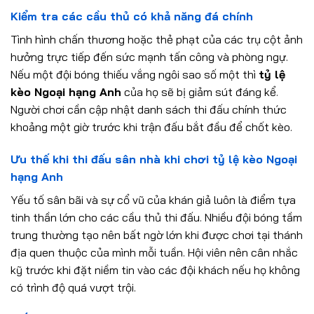
Kiểm tra các cầu thủ có khả năng đá chính
Tình hình chấn thương hoặc thẻ phạt của các trụ cột ảnh
hưởng trực tiếp đến sức mạnh tấn công và phòng ngự.
Nếu một đội bóng thiếu vắng ngôi sao số một thì
tỷ lệ
kèo Ngoại hạng Anh
của họ sẽ bị giảm sút đáng kể.
Người chơi cần cập nhật danh sách thi đấu chính thức
khoảng một giờ trước khi trận đấu bắt đầu để chốt kèo.
Ưu thế khi thi đấu sân nhà khi chơi tỷ lệ kèo Ngoại
hạng Anh
Yếu tố sân bãi và sự cổ vũ của khán giả luôn là điểm tựa
tinh thần lớn cho các cầu thủ thi đấu. Nhiều đội bóng tầm
trung thường tạo nên bất ngờ lớn khi được chơi tại thánh
địa quen thuộc của mình mỗi tuần. Hội viên nên cân nhắc
kỹ trước khi đặt niềm tin vào các đội khách nếu họ không
có trình độ quá vượt trội.