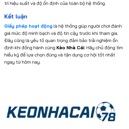
trì hiệu suất và độ ổn định của toàn bộ hệ thống.
Kết luận
Giấy phép hoạt động
là hệ thống giúp người chơi đánh
giá mức độ minh bạch và độ tin cậy trước khi tham gia.
Đây cũng là yếu tố quan trọng đảm bảo trải nghiệm ổn
định khi đồng hành cùng
Kèo Nhà Cái
. Hãy chủ động tìm
hiểu kỹ để lựa chọn đúng và tận dụng cơ hội tốt nhất
ngay từ hôm nay.