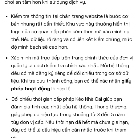
chơi an tâm hơn khi sử dụng dịch vụ.
Kiểm tra thông tin tại chân trang website là bước cơ
bản nhưng rất cần thiết. Khu vực này thường hiển thị
logo của cơ quan cấp phép kèm theo mã xác minh cụ
thể. Nếu dữ liệu rõ ràng và có liên kết kiểm chứng, mức
độ minh bạch sẽ cao hơn.
Xác minh mã trực tiếp trên trang chính thức của đơn vị
quản lý là cách kiểm tra chính xác nhất. Mỗi hệ thống
đều có mã đăng ký riêng để đối chiếu trong cơ sở dữ
liệu. Khi tra cứu thành công, bạn có thể xác nhận
giấy
phép hoạt động
là hợp lệ.
Đối chiếu thời gian cấp phép Kèo Nhà Cái giúp bạn
đánh giá tính cập nhật của hệ thống. Thông thường,
giấy phép có hiệu lực trong khoảng từ 3 đến 5 năm
tùy đơn vị cấp. Nếu thời hạn đã hết mà chưa gia hạn,
đây có thể là dấu hiệu cần cân nhắc trước khi tham
gia.