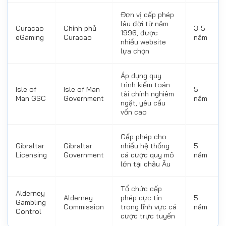
Đơn vị cấp phép
lâu đời từ năm
Curacao
Chính phủ
3-5
1996, được
eGaming
Curacao
năm
nhiều website
lựa chọn
Áp dụng quy
trình kiểm toán
Isle of
Isle of Man
5
tài chính nghiêm
Man GSC
Government
năm
ngặt, yêu cầu
vốn cao
Cấp phép cho
Gibraltar
Gibraltar
nhiều hệ thống
5
Licensing
Government
cá cược quy mô
năm
lớn tại châu Âu
Tổ chức cấp
Alderney
Alderney
phép cực tín
5
Gambling
Commission
trong lĩnh vực cá
năm
Control
cược trực tuyến