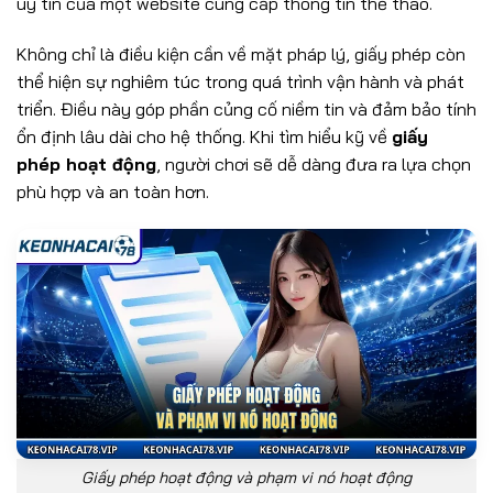
uy tín của một website cung cấp thông tin thể thao.
Không chỉ là điều kiện cần về mặt pháp lý, giấy phép còn
thể hiện sự nghiêm túc trong quá trình vận hành và phát
triển. Điều này góp phần củng cố niềm tin và đảm bảo tính
ổn định lâu dài cho hệ thống. Khi tìm hiểu kỹ về
giấy
phép hoạt động
, người chơi sẽ dễ dàng đưa ra lựa chọn
phù hợp và an toàn hơn.
Giấy phép hoạt động và phạm vi nó hoạt động