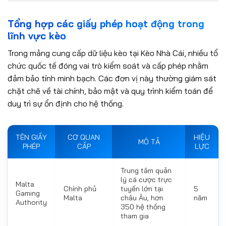
Tổng hợp các giấy phép hoạt động trong
lĩnh vực kèo
Trong mảng cung cấp dữ liệu kèo tại Kèo Nhà Cái, nhiều tổ
chức quốc tế đóng vai trò kiểm soát và cấp phép nhằm
đảm bảo tính minh bạch. Các đơn vị này thường giám sát
chặt chẽ về tài chính, bảo mật và quy trình kiểm toán để
duy trì sự ổn định cho hệ thống.
TÊN GIẤY
CƠ QUAN
HIỆU
MÔ TẢ
PHÉP
CẤP
LỰC
Trung tâm quản
lý cá cược trực
Malta
Chính phủ
tuyến lớn tại
5
Gaming
Malta
châu Âu, hơn
năm
Authority
350 hệ thống
tham gia