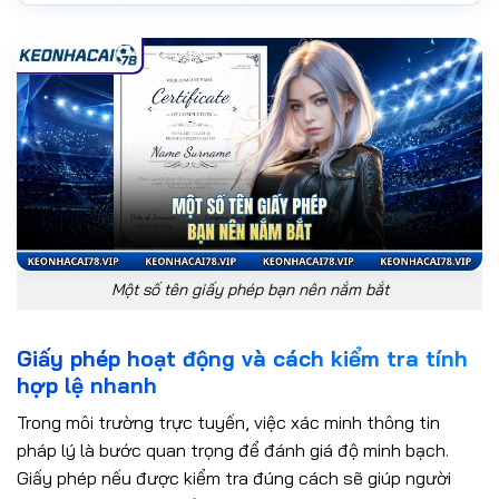
Một số tên giấy phép bạn nên nắm bắt
Giấy phép hoạt động và cách kiểm tra tính
hợp lệ nhanh
Trong môi trường trực tuyến, việc xác minh thông tin
pháp lý là bước quan trọng để đánh giá độ minh bạch.
Giấy phép
nếu được kiểm tra đúng cách sẽ giúp người