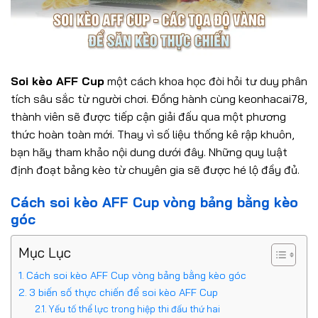
Soi kèo AFF Cup
một cách khoa học đòi hỏi tư duy phân
tích sâu sắc từ người chơi. Đồng hành cùng keonhacai78,
thành viên sẽ được tiếp cận giải đấu qua một phương
thức hoàn toàn mới. Thay vì số liệu thống kê rập khuôn,
bạn hãy tham khảo nội dung dưới đây. Những quy luật
định đoạt bảng kèo từ chuyên gia sẽ được hé lộ đầy đủ.
Cách soi kèo AFF Cup vòng bảng bằng kèo
góc
Mục Lục
Cách soi kèo AFF Cup vòng bảng bằng kèo góc
3 biến số thực chiến để soi kèo AFF Cup
Yếu tố thể lực trong hiệp thi đấu thứ hai