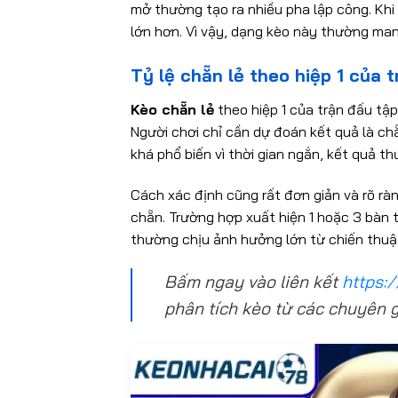
mở thường tạo ra nhiều pha lập công. Khi
lớn hơn. Vì vậy, dạng kèo này thường man
Tỷ lệ chẵn lẻ theo hiệp 1 của 
Kèo chẵn lẻ
theo hiệp 1 của trận đấu tậ
Người chơi chỉ cần dự đoán kết quả là chẵ
khá phổ biến vì thời gian ngắn, kết quả t
Cách xác định cũng rất đơn giản và rõ ràn
chẵn. Trường hợp xuất hiện 1 hoặc 3 bàn t
thường chịu ảnh hưởng lớn từ chiến thuật
Bấm ngay vào liên kết
https:
phân tích kèo từ các chuyên g