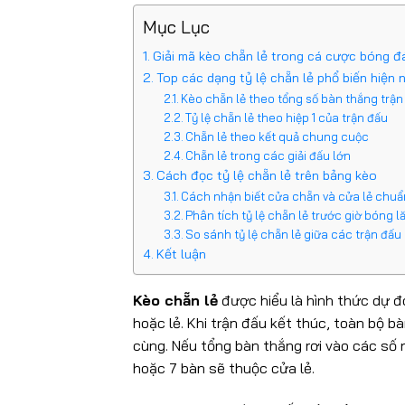
Mục Lục
Giải mã kèo chẵn lẻ trong cá cược bóng 
Top các dạng tỷ lệ chẵn lẻ phổ biến hiện 
Kèo chẵn lẻ theo tổng số bàn thắng trận
Tỷ lệ chẵn lẻ theo hiệp 1 của trận đấu
Chẵn lẻ theo kết quả chung cuộc
Chẵn lẻ trong các giải đấu lớn
Cách đọc tỷ lệ chẵn lẻ trên bảng kèo
Cách nhận biết cửa chẵn và cửa lẻ chu
Phân tích tỷ lệ chẵn lẻ trước giờ bóng l
So sánh tỷ lệ chẵn lẻ giữa các trận đấu
Kết luận
Kèo chẵn lẻ
được hiểu là hình thức dự 
hoặc lẻ. Khi trận đấu kết thúc, toàn bộ b
cùng. Nếu tổng bàn thắng rơi vào các số nh
hoặc 7 bàn sẽ thuộc cửa lẻ.