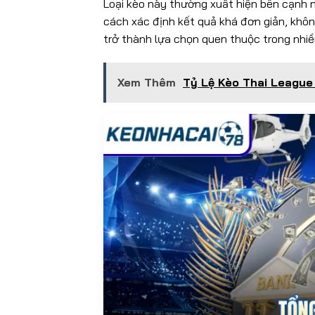
Loại kèo này thường xuất hiện bên cạnh 
cách xác định kết quả khá đơn giản, khôn
trở thành lựa chọn quen thuộc trong nhiề
Xem Thêm
Tỷ Lệ Kèo Thai Leagu