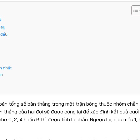
đá
nay
 đấu
ẩn nhất
ăn
đoán tổng số bàn thắng trong một trận bóng thuộc nhóm chẵn
àn thắng của hai đội sẽ được cộng lại để xác định kết quả cuối
ư 0, 2, 4 hoặc 6 thì được tính là chẵn. Ngược lại, các mốc 1, 