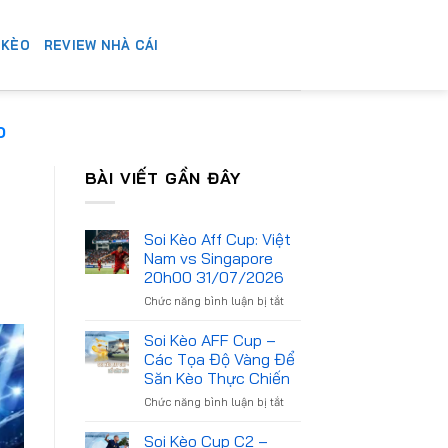
 KÈO
REVIEW NHÀ CÁI
O
BÀI VIẾT GẦN ĐÂY
Soi Kèo Aff Cup: Việt
Nam vs Singapore
20h00 31/07/2026
Chức năng bình luận bị tắt
ở
Soi
Kèo
Soi Kèo AFF Cup –
Aff
Các Tọa Độ Vàng Để
Cup:
Săn Kèo Thực Chiến
Việt
Chức năng bình luận bị tắt
ở
Nam
Soi
vs
Kèo
Singapore
Soi Kèo Cup C2 –