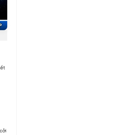
kết
cởi