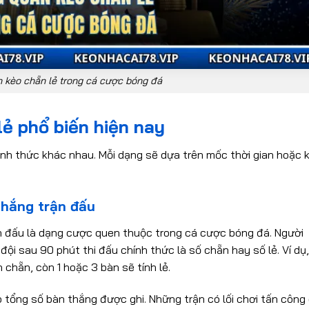
 kèo chẵn lẻ trong cá cược bóng đá
lẻ phổ biến hiện nay
hình thức khác nhau. Mỗi dạng sẽ dựa trên mốc thời gian hoặc 
thắng trận đấu
n đấu là dạng cược quen thuộc trong cá cược bóng đá. Người
ội sau 90 phút thi đấu chính thức là số chẵn hay số lẻ. Ví dụ,
 chẵn, còn 1 hoặc 3 bàn sẽ tính lẻ.
tổng số bàn thắng được ghi. Những trận có lối chơi tấn công 