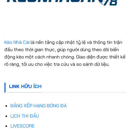
Cao
Thủ
Kèo Nhà Cái
là nền tảng cập nhật tỷ lệ và thông tin trận
đấu theo thời gian thực, giúp người dùng theo dõi biến
động kèo một cách nhanh chóng. Giao diện được thiết kế
rõ ràng, tối ưu cho việc tra cứu và so sánh dữ liệu.
LINK HỮU ÍCH
BẢNG XẾP HẠNG BÓNG ĐÁ
LỊCH THI ĐẤU
LIVESCORE