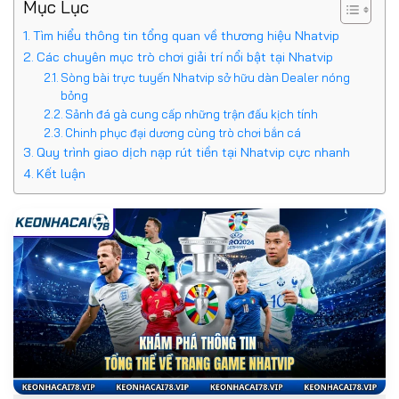
Mục Lục
Tìm hiểu thông tin tổng quan về thương hiệu Nhatvip
Các chuyên mục trò chơi giải trí nổi bật tại Nhatvip
Sòng bài trực tuyến Nhatvip sở hữu dàn Dealer nóng
bỏng
Sảnh đá gà cung cấp những trận đấu kịch tính
Chinh phục đại dương cùng trò chơi bắn cá
Quy trình giao dịch nạp rút tiền tại Nhatvip cực nhanh
Kết luận