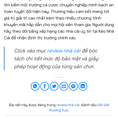
tìm kiếm môi trường cá cược chuyên nghiệp minh bạch an
toàn tuyệt đối hiện nay. Thương hiệu cam kết mang tới
giá trị giải trí cao nhất kèm theo nhiều chương trình
khuyến mãi hấp dẫn cho mọi hội viên tham gia. Người dùng
hãy theo dõi bảng xếp hạng các nhà cái uy tín tại Kèo Nhà
Cái để nhận định thị trường chính xác.
Click vào mục
review nhà cái
để bóc
tách chi tiết mức độ bảo mật và giấy
phép hoạt động của từng sân chơi.
Bài viết này được đăng trong
review nhà cái
. Đánh dấu
liên kết
thường trực
.