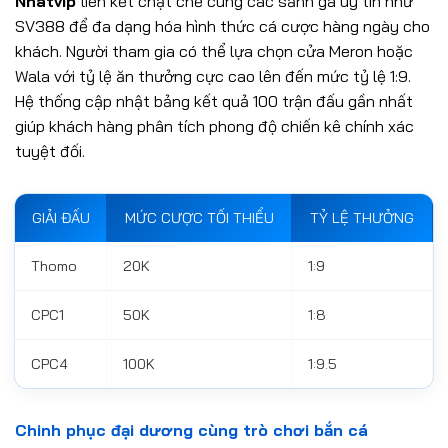
Nhatvip
liên kết chặt chẽ cùng các sảnh gà uy tín như
SV388 để đa dạng hóa hình thức cá cược hàng ngày cho
khách. Người tham gia có thể lựa chọn cửa Meron hoặc
Wala với tỷ lệ ăn thưởng cực cao lên đến mức tỷ lệ 1:9.
Hệ thống cập nhật bảng kết quả 100 trận đấu gần nhất
giúp khách hàng phân tích phong độ chiến kê chính xác
tuyệt đối.
GIẢI ĐẤU
MỨC CƯỢC TỐI THIỂU
TỶ LỆ THƯỞNG
Thomo
20K
1:9
CPC1
50K
1:8
CPC4
100K
1:9.5
Chinh phục đại dương cùng trò chơi bắn cá