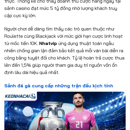
thực. Thống kê cho thấy doanh thu cược hàng ngày tại
sảnh casino đạt mức 5 tỷ đồng nhờ lượng khách truy
cập cực kỳ lớn.
Người chơi dễ dàng tìm thấy các trò quen thuộc như
Roulette cùng Blackjack với mức giới hạn cược linh hoạt
từ mốc tiền 10K.
Nhatvip
ứng dụng thuật toán ngẫu
nhiên chống gian lận đảm bảo kết quả mỗi ván bài diễn ra
công bằng tuyệt đối cho khách. Tỷ lệ hoàn trả cược thua
lên đến 1,5% giúp người tham gia duy trì nguồn vốn ổn
định lâu dài hiệu quả nhất.
Sảnh đá gà cung cấp những trận đấu kịch tính