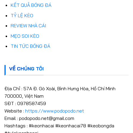
KẾT QUẢ BÓNG ĐÁ
TỶ LỆ KÈO
REVIEW NHÀ CÁI
MẸO SOI KÈO
TIN TỨC BÓNG ĐÁ
VỀ CHÚNG TÔI
Địa Chỉ : 57A Đ. Gò Xoài, Bình Hưng Hòa, Hồ Chí Minh
700000, Việt Nam
SĐT : 0978587459
Website :
https://www.podopodo.net
Email :
podopodo.net@gmail.com
Hashtags : #keonhacai #keonhacai78 #keobongda
#tylekeonhacai