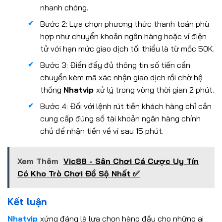
nhanh chóng.
Bước 2: Lựa chọn phương thức thanh toán phù
hợp như chuyển khoản ngân hàng hoặc ví điện
tử với hạn mức giao dịch tối thiểu là từ mốc 50K.
Bước 3: Điền đầy đủ thông tin số tiền cần
chuyển kèm mã xác nhận giao dịch rồi chờ hệ
thống
Nhatvip
xử lý trong vòng thời gian 2 phút.
Bước 4: Đối với lệnh rút tiền khách hàng chỉ cần
cung cấp đúng số tài khoản ngân hàng chính
chủ để nhận tiền về ví sau 15 phút.
Xem Thêm
Vic88 - Sân Chơi Cá Cược Uy Tín
Có Kho Trò Chơi Đồ Sộ Nhất ✅
Kết luận
Nhatvip
xứng đáng là lựa chọn hàng đầu cho những ai