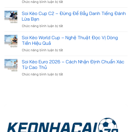
Chức năng bình luận bị tắt
ở
Việt
Soi
Nam
Kèo
Soi Kèo Cup C2 – Đừng Để Bẫy Danh Tiếng Đánh
vs
AFF
Singapore
Lừa Bạn
Cup
20h00
Chức năng bình luận bị tắt
ở
–
31/07/2026
Soi
Các
Kèo
Soi Kèo World Cup – Nghệ Thuật Đọc Vị Dòng
Tọa
Cup
Độ
Tiền Hiệu Quả
C2
Vàng
Chức năng bình luận bị tắt
ở
–
Để
Soi
Đừng
Săn
Kèo
Soi Kèo Euro 2026 – Cách Nhận Định Chuẩn Xác
Để
Kèo
World
Bẫy
Từ Cao Thủ
Thực
Cup
Danh
Chiến
Chức năng bình luận bị tắt
ở
–
Tiếng
Soi
Nghệ
Đánh
Kèo
Thuật
Lừa
Euro
Đọc
Bạn
2026
Vị
–
Dòng
Cách
Tiền
Nhận
Hiệu
Định
Quả
Chuẩn
Xác
Từ