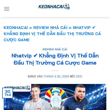
Bỏ
qua
nội
dung
KEONHACAI
»
REVIEW NHÀ CÁI
»
NHATVIP ✔
KHẲNG ĐỊNH VỊ THẾ DẪN ĐẦU THỊ TRƯỜNG CÁ
CƯỢC GAME
REVIEW NHÀ CÁI
Nhatvip ✔ Khẳng Định Vị Thế Dẫn
Đầu Thị Trường Cá Cược Game
ĐĂNG VÀO
THÁNG 4 30, 2026
BỞI
SEO
30
Th4