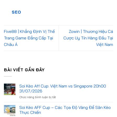
SEO
Five88 | Khẳng Định Vị Thế
Zowin | Thương Hiệu Cá
Trang Game Đẳng Cấp Tại
Cược Uy Tín Hàng Đầu Tại
Châu Á
Việt Nam
BÀI VIẾT GẦN ĐÂY
Soi Kèo Aff Cup: Việt Nam vs Singapore 20h00
31/07/2026
Chức năng bình luận bị tắt
ở
Soi
Kèo
Soi Kèo AFF Cup – Các Tọa Độ Vàng Để Săn Kèo
Aff
Thực Chiến
Cup: