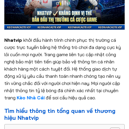
Nhatvip
khởi đầu hành trình chinh phục thị trường cá
cược trực tuyến bằng hệ thống trò chơi đa dạng cực kỳ
lôi cuốn mọi người. Trang game liên tục cập nhật công
nghệ bảo mật tiên tiến giúp bảo vệ thông tin cá nhân
khách hàng một cách tuyệt đối. Hệ thống giao dịch tự
động xử lý yêu cầu thanh toán nhanh chóng tạo nên uy
tín vững chắc đối với người chơi hiện nay. Mọi người cập
nhật thông tin tỷ lệ bóng đá chính xác nhất tại chuyên
trang
Kèo Nhà Cái
để soi cầu hiệu quả cao.
Tìm hiểu thông tin tổng quan về thương
hiệu Nhatvip