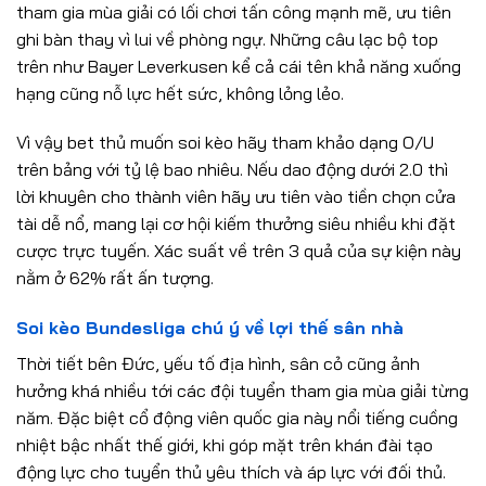
tham gia mùa giải có lối chơi tấn công mạnh mẽ, ưu tiên
ghi bàn thay vì lui về phòng ngự. Những câu lạc bộ top
trên như Bayer Leverkusen kể cả cái tên khả năng xuống
hạng cũng nỗ lực hết sức, không lỏng lẻo.
Vì vậy bet thủ muốn soi kèo hãy tham khảo dạng O/U
trên bảng với tỷ lệ bao nhiêu. Nếu dao động dưới 2.0 thì
lời khuyên cho thành viên hãy ưu tiên vào tiền chọn cửa
tài dễ nổ, mang lại cơ hội kiếm thưởng siêu nhiều khi đặt
cược trực tuyến. Xác suất về trên 3 quả của sự kiện này
nằm ở 62% rất ấn tượng.
Soi kèo Bundesliga chú ý về lợi thế sân nhà
Thời tiết bên Đức, yếu tố địa hình, sân cỏ cũng ảnh
hưởng khá nhiều tới các đội tuyển tham gia mùa giải từng
năm. Đặc biệt cổ động viên quốc gia này nổi tiếng cuồng
nhiệt bậc nhất thế giới, khi góp mặt trên khán đài tạo
động lực cho tuyển thủ yêu thích và áp lực với đối thủ.