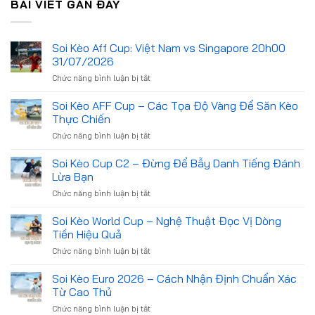
BÀI VIẾT GẦN ĐÂY
Soi Kèo Aff Cup: Việt Nam vs Singapore 20h00
31/07/2026
Chức năng bình luận bị tắt
ở
Soi
Kèo
Soi Kèo AFF Cup – Các Tọa Độ Vàng Để Săn Kèo
Aff
Thực Chiến
Cup:
Chức năng bình luận bị tắt
ở
Việt
Soi
Nam
Kèo
Soi Kèo Cup C2 – Đừng Để Bẫy Danh Tiếng Đánh
vs
AFF
Singapore
Lừa Bạn
Cup
20h00
Chức năng bình luận bị tắt
ở
–
31/07/2026
Soi
Các
Kèo
Soi Kèo World Cup – Nghệ Thuật Đọc Vị Dòng
Tọa
Cup
Độ
Tiền Hiệu Quả
C2
Vàng
Chức năng bình luận bị tắt
ở
–
Để
Soi
Đừng
Săn
Kèo
Soi Kèo Euro 2026 – Cách Nhận Định Chuẩn Xác
Để
Kèo
World
Bẫy
Từ Cao Thủ
Thực
Cup
Danh
Chiến
Chức năng bình luận bị tắt
ở
–
Tiếng