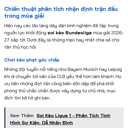
Chiến thuật phân tích nhận định trận đấu
trong mùa giải
Hiện nay các lão làng dày dặn kinh nghiệm đã tập trung
nguồn lực khởi động
soi kèo Bundesliga
mùa giải 2026-
27 sắp tới. Dưới đây là những mẹo hay nhất chia sẻ cho
tân thủ học hỏi:
Chơi kèo phạt góc chấp
Những đội tuyển nổi tiếng như Bayern Munich hay Leipzig
khi di chuyển tới sân của CLB yếu thế hơn làm khách. Họ
ưu tiên những đợt tấn công biên dồn dập để phá khối
phòng thủ chắc chắn được xây dựng từ chủ nhà, mục
đích tìm kẽ hở ghi bàn.
Xem Thêm
Soi Kèo Ligue 1 - Phân Tích Tình
Hình Sự Kiện, Dễ Nhận Định