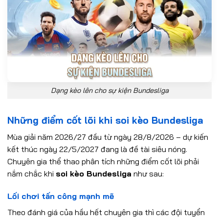
Dạng kèo lên cho sự kiện Bundesliga
Những điểm cốt lõi khi soi kèo Bundesliga
Mùa giải năm 2026/27 đầu từ ngày 28/8/2026 – dự kiến
kết thúc ngày 22/5/2027 đang là đề tài siêu nóng.
Chuyên gia thể thao phân tích những điểm cốt lõi phải
nắm chắc khi
soi kèo Bundesliga
như sau:
Lối chơi tấn công mạnh mẽ
Theo đánh giá của hầu hết chuyên gia thì các đội tuyển