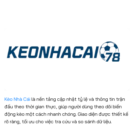
Soi
Nghệ
Đánh
Kèo
Thuật
Lừa
Euro
Đọc
Bạn
2026
Vị
–
Dòng
Cách
Tiền
Nhận
Hiệu
Định
Quả
Chuẩn
Xác
Từ
Cao
Thủ
Kèo Nhà Cái
là nền tảng cập nhật tỷ lệ và thông tin trận
đấu theo thời gian thực, giúp người dùng theo dõi biến
động kèo một cách nhanh chóng. Giao diện được thiết kế
rõ ràng, tối ưu cho việc tra cứu và so sánh dữ liệu.