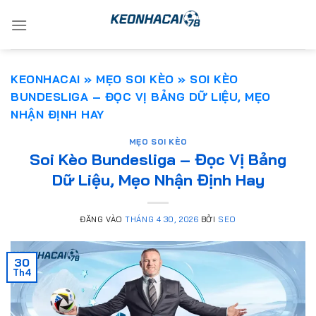
Bỏ
qua
nội
dung
KEONHACAI
»
MẸO SOI KÈO
»
SOI KÈO
BUNDESLIGA – ĐỌC VỊ BẢNG DỮ LIỆU, MẸO
NHẬN ĐỊNH HAY
MẸO SOI KÈO
Soi Kèo Bundesliga – Đọc Vị Bảng
Dữ Liệu, Mẹo Nhận Định Hay
ĐĂNG VÀO
THÁNG 4 30, 2026
BỞI
SEO
30
Th4