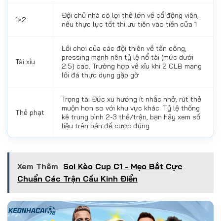
Đội chủ nhà có lợi thế lớn về cổ động viên,
1×2
nếu thực lực tốt thì ưu tiên vào tiền cửa 1
Lối chơi của các đội thiên về tấn công,
pressing mạnh nên tỷ lệ nổ tài (mức dưới
Tài xỉu
2.5) cao. Trường hợp về xỉu khi 2 CLB mang
lối đá thực dụng gặp gỡ
Trọng tài Đức xu hướng ít nhắc nhở, rút thẻ
muộn hơn so với khu vực khác. Tỷ lệ thống
Thẻ phạt
kê trung bình 2-3 thẻ/trận, bạn hãy xem số
liệu trên bản để cược đúng
Xem Thêm
Soi Kèo Cup C1 - Mẹo Bắt Cực
Chuẩn Các Trận Cầu Kinh Điển