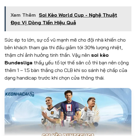
Xem Thêm
Soi Kèo World Cup - Nghệ Thuật
Đọc Vị Dòng Tiền Hiệu Quả
Sức ép to lớn, sự cổ vũ mạnh mẽ cho đội nhà khiến cho
bên khách tham gia thi đấu giảm tới 30% lượng nhiệt,
thậm chí ảnh hưởng tinh thần. Vậy nên
soi kèo
Bundesliga
thấy yếu tố lợi thế sân cỏ thì bạn nên cộng
thêm 1 – 1.5 bàn thắng cho CLB khi so sánh hệ chấp của
dạng handicap trước khi chọn cửa thông thái.