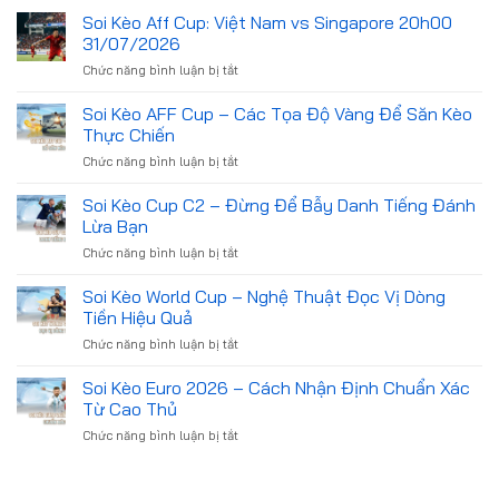
Soi Kèo Aff Cup: Việt Nam vs Singapore 20h00
31/07/2026
Chức năng bình luận bị tắt
ở
Soi
Kèo
Soi Kèo AFF Cup – Các Tọa Độ Vàng Để Săn Kèo
Aff
Thực Chiến
Cup:
Chức năng bình luận bị tắt
ở
Việt
Soi
Nam
Kèo
Soi Kèo Cup C2 – Đừng Để Bẫy Danh Tiếng Đánh
vs
AFF
Singapore
Lừa Bạn
Cup
20h00
Chức năng bình luận bị tắt
ở
–
31/07/2026
Soi
Các
Kèo
Soi Kèo World Cup – Nghệ Thuật Đọc Vị Dòng
Tọa
Cup
Độ
Tiền Hiệu Quả
C2
Vàng
Chức năng bình luận bị tắt
ở
–
Để
Soi
Đừng
Săn
Kèo
Soi Kèo Euro 2026 – Cách Nhận Định Chuẩn Xác
Để
Kèo
World
Bẫy
Từ Cao Thủ
Thực
Cup
Danh
Chiến
Chức năng bình luận bị tắt
ở
–
Tiếng
Soi
Nghệ
Đánh
Kèo
Thuật
Lừa
Euro
Đọc
Bạn