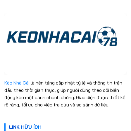
2026
Vị
–
Dòng
Cách
Tiền
Nhận
Hiệu
Định
Quả
Chuẩn
Xác
Từ
Cao
Thủ
Kèo Nhà Cái
là nền tảng cập nhật tỷ lệ và thông tin trận
đấu theo thời gian thực, giúp người dùng theo dõi biến
động kèo một cách nhanh chóng. Giao diện được thiết kế
rõ ràng, tối ưu cho việc tra cứu và so sánh dữ liệu.
LINK HỮU ÍCH