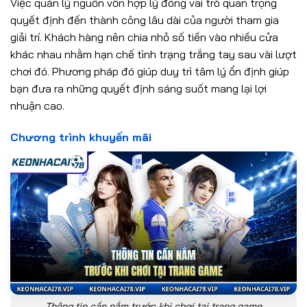
Việc quản lý nguồn vốn hợp lý đóng vai trò quan trọng
quyết định đến thành công lâu dài của người tham gia
giải trí. Khách hàng nên chia nhỏ số tiền vào nhiều cửa
khác nhau nhằm hạn chế tình trạng trắng tay sau vài lượt
chơi đó. Phương pháp đó giúp duy trì tâm lý ổn định giúp
bạn đưa ra những quyết định sáng suốt mang lại lợi
nhuận cao.
Chương trình khuyến mãi
Thông tin cần nắm trước khi chơi tại trang game