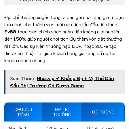
Địa chỉ thường xuyên tung ra các gói quà tặng giá trị cực
lớn dành cho thành viên mới nạp tiền lần đầu tiên luôn.
Sv88
thực hiện chính sách hoàn tiền không giới hạn lên
đến 1,58% giúp người chơi tích lũy thêm vốn đặt thưởng
rất lớn. Các sự kiện thưởng nạp 120% hoặc 200% tạo
điều kiện thuận lợi giúp khách hàng gia tăng số dư tài
khoản nhanh chóng.
Xem Thêm
Nhatvip ✔ Khẳng Định Vị Thế Dẫn
Đầu Thị Trường Cá Cược Game
CHƯƠNG
GIÁ TRỊ
ĐỐI TƯỢNG
TRÌNH
THƯỞNG
Nạp lần 1
120% giá trị
Thành viên mới