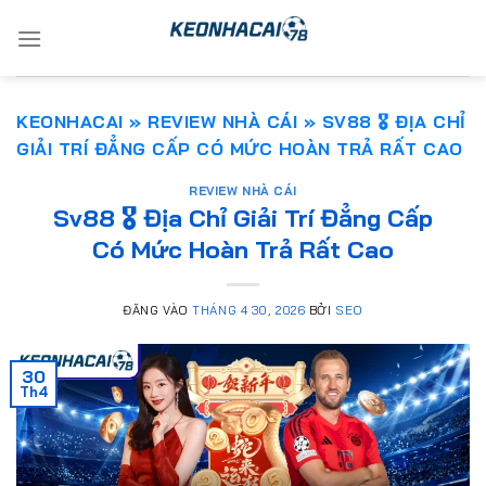
Bỏ
qua
nội
dung
KEONHACAI
»
REVIEW NHÀ CÁI
»
SV88 🎖️ ĐỊA CHỈ
GIẢI TRÍ ĐẲNG CẤP CÓ MỨC HOÀN TRẢ RẤT CAO
REVIEW NHÀ CÁI
Sv88 🎖️ Địa Chỉ Giải Trí Đẳng Cấp
Có Mức Hoàn Trả Rất Cao
ĐĂNG VÀO
THÁNG 4 30, 2026
BỞI
SEO
30
Th4