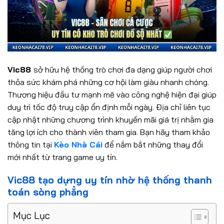
Vic88
sở hữu hệ thống trò chơi đa dạng giúp người chơi
thỏa sức khám phá những cơ hội làm giàu nhanh chóng.
Thương hiệu đầu tư mạnh mẽ vào công nghệ hiện đại giúp
duy trì tốc độ truy cập ổn định mỗi ngày. Địa chỉ liên tục
cập nhật những chương trình khuyến mãi giá trị nhằm gia
tăng lợi ích cho thành viên tham gia. Bạn hãy tham khảo
thông tin tại
Kèo Nhà Cái
để nắm bắt những thay đổi
mới nhất từ trang game uy tín.
Vic88 tạo dựng uy tín nhờ hệ thống thanh
toán sòng phẳng
Mục Lục