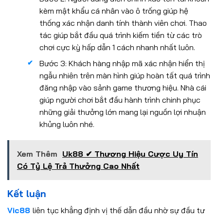
kèm mật khẩu cá nhân vào ô trống giúp hệ
thống xác nhận danh tính thành viên chơi. Thao
tác giúp bắt đầu quá trình kiếm tiền từ các trò
chơi cực kỳ hấp dẫn 1 cách nhanh nhất luôn.
Bước 3: Khách hàng nhập mã xác nhận hiển thị
ngẫu nhiên trên màn hình giúp hoàn tất quá trình
đăng nhập vào sảnh game thương hiệu. Nhà cái
giúp người chơi bắt đầu hành trình chinh phục
những giải thưởng lớn mang lại nguồn lợi nhuận
khủng luôn nhé.
Xem Thêm
Uk88 ✔ Thương Hiệu Cược Uy Tín
Có Tỷ Lệ Trả Thưởng Cao Nhất
Kết luận
Vic88
liên tục khẳng định vị thế dẫn đầu nhờ sự đầu tư