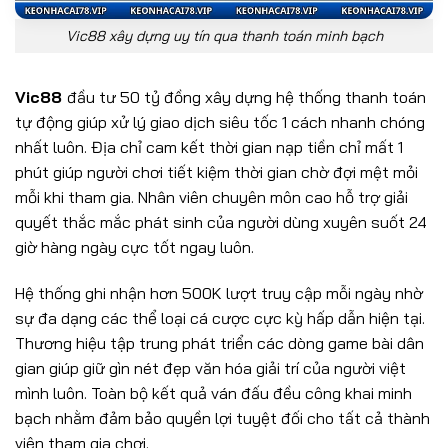
Vic88 xây dựng uy tín qua thanh toán minh bạch
Vic88
đầu tư 50 tỷ đồng xây dựng hệ thống thanh toán
tự động giúp xử lý giao dịch siêu tốc 1 cách nhanh chóng
nhất luôn. Địa chỉ cam kết thời gian nạp tiền chỉ mất 1
phút giúp người chơi tiết kiệm thời gian chờ đợi mệt mỏi
mỗi khi tham gia. Nhân viên chuyên môn cao hỗ trợ giải
quyết thắc mắc phát sinh của người dùng xuyên suốt 24
giờ hàng ngày cực tốt ngay luôn.
Hệ thống ghi nhận hơn 500K lượt truy cập mỗi ngày nhờ
sự đa dạng các thể loại cá cược cực kỳ hấp dẫn hiện tại.
Thương hiệu tập trung phát triển các dòng game bài dân
gian giúp giữ gìn nét đẹp văn hóa giải trí của người việt
mình luôn. Toàn bộ kết quả ván đấu đều công khai minh
bạch nhằm đảm bảo quyền lợi tuyệt đối cho tất cả thành
viên tham gia chơi.