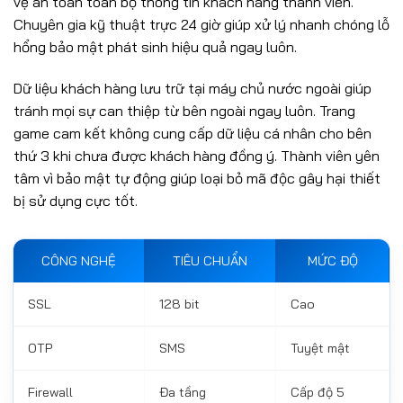
vệ an toàn toàn bộ thông tin khách hàng thành viên.
Chuyên gia kỹ thuật trực 24 giờ giúp xử lý nhanh chóng lỗ
hổng bảo mật phát sinh hiệu quả ngay luôn.
Dữ liệu khách hàng lưu trữ tại máy chủ nước ngoài giúp
tránh mọi sự can thiệp từ bên ngoài ngay luôn. Trang
game cam kết không cung cấp dữ liệu cá nhân cho bên
thứ 3 khi chưa được khách hàng đồng ý. Thành viên yên
tâm vì bảo mật tự động giúp loại bỏ mã độc gây hại thiết
bị sử dụng cực tốt.
CÔNG NGHỆ
TIÊU CHUẨN
MỨC ĐỘ
SSL
128 bit
Cao
OTP
SMS
Tuyệt mật
Firewall
Đa tầng
Cấp độ 5