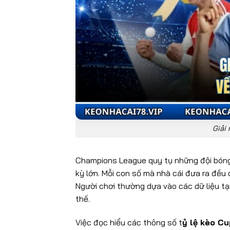
Giải 
Champions League quy tụ những đội bóng
kỳ lớn. Mỗi con số mà nhà cái đưa ra đều 
Người chơi thường dựa vào các dữ liệu t
thế.
Việc đọc hiểu các thông số t
ỷ lệ kèo Cu