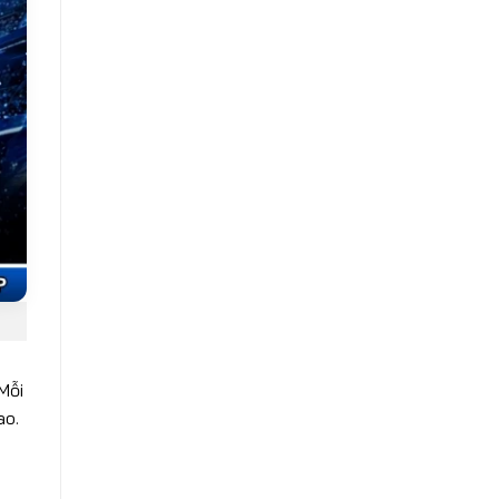
Mỗi
ao.