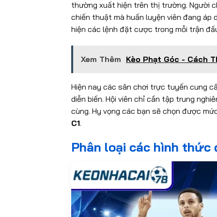
thường xuất hiện trên thị trường. Người c
chiến thuật mà huấn luyện viên đang áp d
hiện các lệnh đặt cược trong mỗi trận đấ
Xem Thêm
Kèo Phạt Góc - Cách T
Hiện nay các sân chơi trực tuyến cung cấ
diễn biến. Hội viên chỉ cần tập trung ngh
cùng. Hy vọng các bạn sẽ chọn được mức
C1
.
Phân loại các hình thức