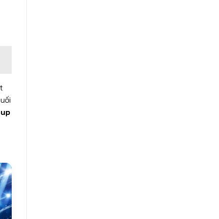
t
cuối
Cup