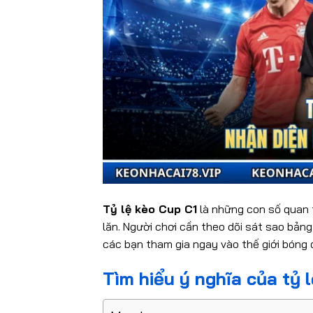
Tỷ lệ kèo Cup C1
là những con số quan t
lăn. Người chơi cần theo dõi sát sao bảng
các bạn tham gia ngay vào thế giới bóng 
Tìm hiểu ý nghĩa của tỷ 