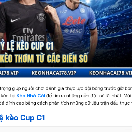
rọng giúp người chơi đánh giá thực lực đội bóng trước giờ bó
 kèo tại
Kèo Nhà Cái
để tìm ra những cửa đặt có lãi nhất. Mời
đá đỉnh cao bằng cách phân tích những dữ liệu trận đấu thực 
lệ kèo Cup C1