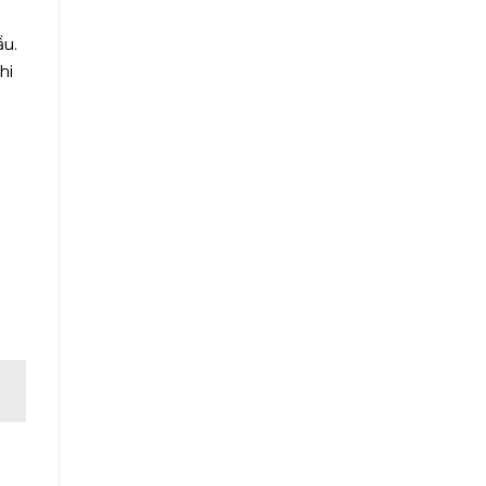
ầu.
hi