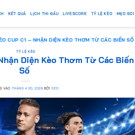
XH
KẾT QUẢ
LỊCH THI ĐẤU
LIVESCORE
TỶ LỆ KÈO
MẸO SOI
KÈO CUP C1 – NHẬN DIỆN KÈO THƠM TỪ CÁC BIẾN S
TỶ LỆ KÈO
 Nhận Diện Kèo Thơm Từ Các Biến
Số
G VÀO
THÁNG 4 30, 2026
BỞI
SEO