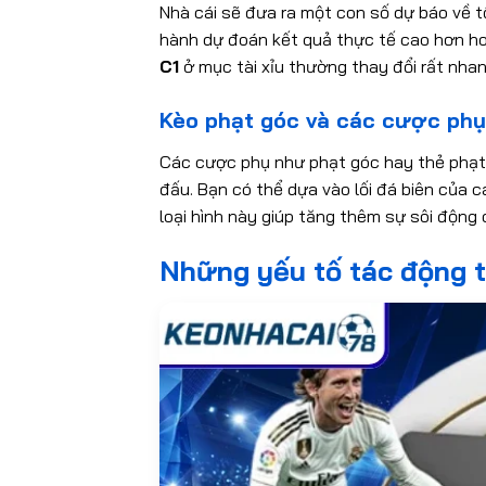
Nhà cái sẽ đưa ra một con số dự báo về tổ
hành dự đoán kết quả thực tế cao hơn h
C1
ở mục tài xỉu thường thay đổi rất nhan
Kèo phạt góc và các cược phụ 
Các cược phụ như phạt góc hay thẻ phạt m
đấu. Bạn có thể dựa vào lối đá biên của 
loại hình này giúp tăng thêm sự sôi động 
Những yếu tố tác động t