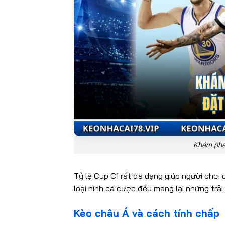
Khám phá 
Tỷ lệ Cup C1 rất đa dạng giúp người chơi 
loại hình cá cược đều mang lại những trải 
Kèo châu Á và cách tính chấp